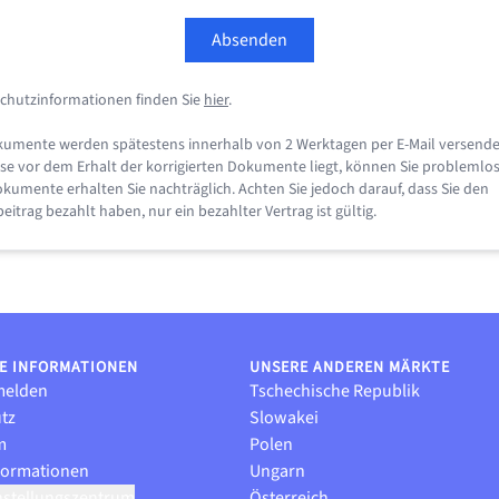
Absenden
chutzinformationen finden Sie
hier
.
okumente werden spätestens innerhalb von 2 Werktagen per E-Mail versende
se vor dem Erhalt der korrigierten Dokumente liegt, können Sie problemlos 
okumente erhalten Sie nachträglich. Achten Sie jedoch darauf, dass Sie den
eitrag bezahlt haben, nur ein bezahlter Vertrag ist gültig.
E INFORMATIONEN
UNSERE ANDEREN MÄRKTE
melden
Tschechische Republik
tz
Slowakei
m
Polen
formationen
Ungarn
nstellungszentrum
Österreich