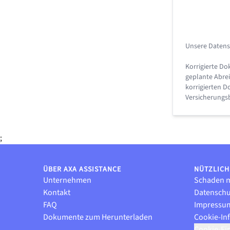
Unsere Datens
Korrigierte D
geplante Abrei
korrigierten D
Versicherungsb
;
ÜBER AXA ASSISTANCE
NÜTZLICH
Unternehmen
Schaden 
Kontakt
Datenschu
FAQ
Impressu
Dokumente zum Herunterladen
Cookie-In
Cookie-Ei