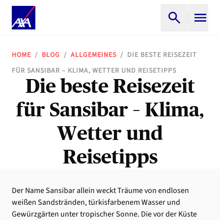
HOME
/
BLOG
/
ALLGEMEINES
/
DIE BESTE REISEZEIT
FÜR SANSIBAR – KLIMA, WETTER UND REISETIPPS
Die beste Reisezeit
für Sansibar – Klima,
Wetter und
Reisetipps
Der Name Sansibar allein weckt Träume von endlosen
weißen Sandstränden, türkisfarbenem Wasser und
Gewürzgärten unter tropischer Sonne. Die vor der Küste