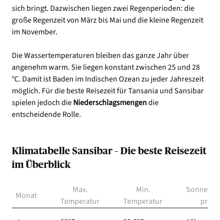
sich bringt. Dazwischen liegen zwei Regenperioden: die
große Regenzeit von März bis Mai und die kleine Regenzeit
im November.
Die Wassertemperaturen bleiben das ganze Jahr über
angenehm warm. Sie liegen konstant zwischen 25 und 28
°C. Damit ist Baden im Indischen Ozean zu jeder Jahreszeit
möglich. Für die beste Reisezeit für Tansania und Sansibar
spielen jedoch die
Niederschlagsmengen
die
entscheidende Rolle.
Klimatabelle Sansibar – Die beste Reisezeit
im Überblick
Max.
Min.
Sonnenst
Monat
Temperatur
Temperatur
pro T