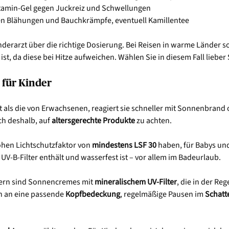
istamin-Gel gegen Juckreiz und Schwellungen
gen Blähungen und Bauchkrämpfe, eventuell Kamillentee
nderarzt über die richtige Dosierung. Bei Reisen in warme Länder s
 ist, da diese bei Hitze aufweichen. Wählen Sie in diesem Fall lieber
 für Kinder
t als die von Erwachsenen, reagiert sie schneller mit Sonnenbrand
ch deshalb, auf
altersgerechte Produkte
zu achten.
hohen Lichtschutzfaktor von
mindestens LSF 30
haben, für Babys und
UV-B-Filter enthält und wasserfest ist – vor allem im Badeurlaub.
ltern sind Sonnencremes mit
mineralischem UV-Filter
, die in der Re
ch an eine passende
Kopfbedeckung
, regelmäßige Pausen im
Schatt