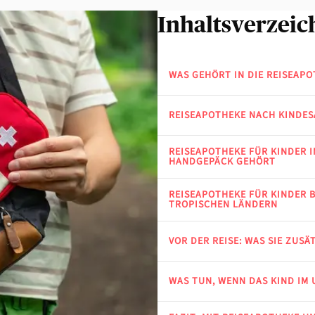
Inhaltsverzeic
WAS GEHÖRT IN DIE REISEAPO
REISEAPOTHEKE NACH KINDE
REISEAPOTHEKE FÜR KINDER I
HANDGEPÄCK GEHÖRT
REISEAPOTHEKE FÜR KINDER B
TROPISCHEN LÄNDERN
VOR DER REISE: WAS SIE ZUS
WAS TUN, WENN DAS KIND IM