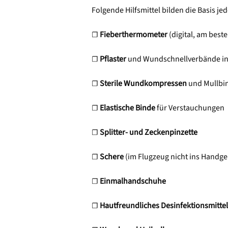
Folgende Hilfsmittel bilden die Basis j
☐
Fieberthermometer
(digital, am beste
☐
Pflaster
und Wundschnellverbände in
☐
Sterile Wundkompressen
und Mullbi
☐
Elastische Binde
für Verstauchungen
☐
Splitter- und Zeckenpinzette
☐
Schere
(im Flugzeug nicht ins Handg
☐
Einmalhandschuhe
☐
Hautfreundliches Desinfektionsmittel