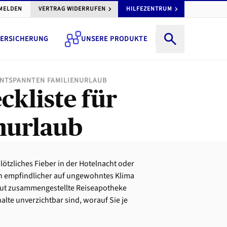
MELDEN
VERTRAG WIDERRUFEN
HILFEZENTRUM
ERSICHERUNG
UNSERE PRODUKTE
 ENTSPANNTEN FAMILIENURLAUB
ckliste für
nurlaub
lötzliches Fieber in der Hotelnacht oder
en empfindlicher auf ungewohntes Klima
gut zusammengestellte Reiseapotheke
halte unverzichtbar sind, worauf Sie je