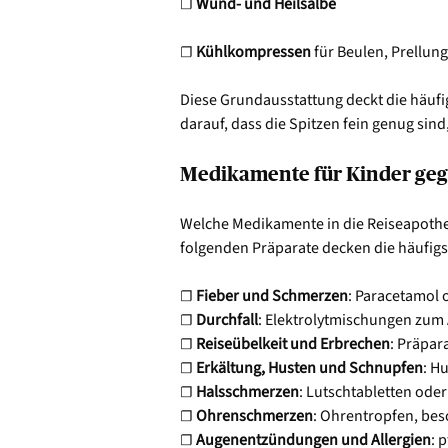
☐
Wund- und Heilsalbe
☐
Kühlkompressen
für Beulen, Prellun
Diese Grundausstattung deckt die häufi
darauf, dass die Spitzen fein genug sind
Medikamente für Kinder ge
Welche Medikamente in die Reiseapothe
folgenden Präparate decken die häufig
☐
Fieber und Schmerzen
: Paracetamol 
☐
Durchfall
: Elektrolytmischungen zum A
☐
Reiseübelkeit und Erbrechen
: Präpar
☐
Erkältung, Husten und Schnupfen
: H
☐
Halsschmerzen
: Lutschtabletten oder
☐
Ohrenschmerzen
: Ohrentropfen, be
☐
Augenentzündungen und Allergien
: 