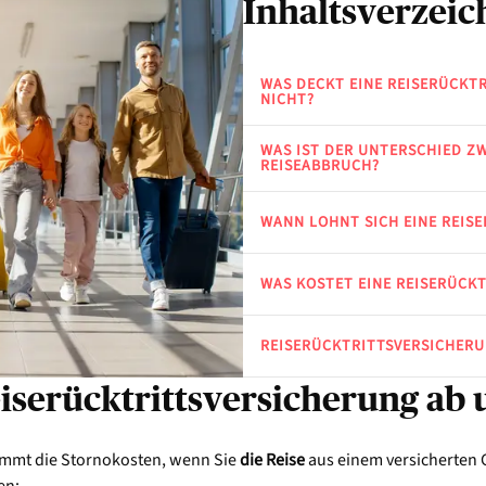
Inhaltsverzeic
WAS DECKT EINE REISERÜCKT
NICHT?
WAS IST DER UNTERSCHIED Z
REISEABBRUCH?
WANN LOHNT SICH EINE REIS
WAS KOSTET EINE REISERÜCK
REISERÜCKTRITTSVERSICHERU
iserücktrittsversicherung ab 
nimmt die Stornokosten, wenn Sie
die Reise
aus einem versicherten