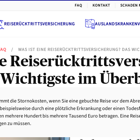
FAQ
KONTAKT
SCHADEN 
REISERÜCKTRITTSVERSICHERUNG
AUSLANDSKRANKENV
FAQ
/
WAS IST EINE REISERÜCKTRITTSVERSICHERUNG? DAS WIC
ne Reiserücktrittsve
 Wichtigste im Überb
nimmt die Stornokosten, wenn Sie eine gebuchte Reise vor dem Abr
e beispielsweise durch eine plötzliche Erkrankung oder einen Todesf
n mehrere Hundert bis mehrere Tausend Euro betragen. Eine Reiser
agen zu müssen.